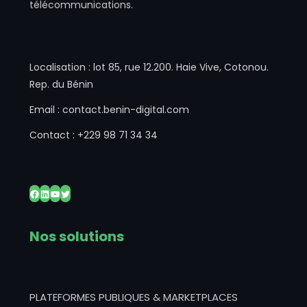
télécommunications.
Localisation : lot 85, rue 12.200. Haie Vive, Cotonou.
Rep. du Bénin
Email : contact.benin-digital.com
Contact : +229 98 71 34 34
Facebook
LinkedIn
YouTube
Twitter
Nos solutions
PLATEFORMES PUBLIQUES & MARKETPLACES