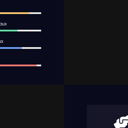
92%
aux​
84%
ux
87%
97%