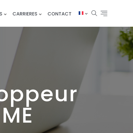
S
CARRIERES
CONTACT
oppeur
RME