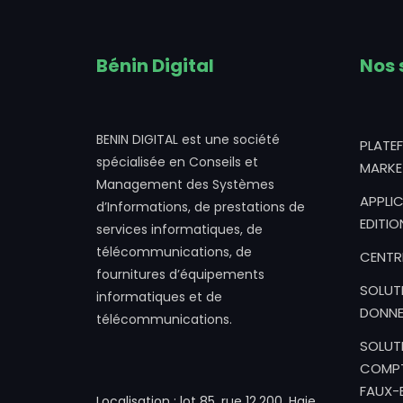
Bénin Digital
Nos 
BENIN DIGITAL est une société
PLATE
spécialisée en Conseils et
MARKE
Management des Systèmes
APPLIC
d’Informations, de prestations de
EDITIO
services informatiques, de
télécommunications, de
CENTR
fournitures d’équipements
SOLUT
informatiques et de
DONNE
télécommunications.
SOLUT
COMPT
FAUX-B
Localisation : lot 85, rue 12.200. Haie