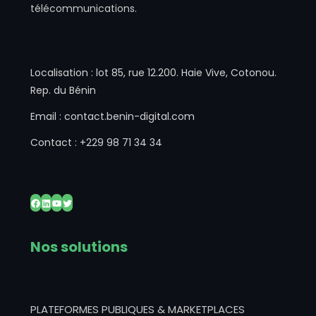
télécommunications.
Localisation : lot 85, rue 12.200. Haie Vive, Cotonou.
Rep. du Bénin
Email : contact.benin-digital.com
Contact : +229 98 71 34 34
Facebook
LinkedIn
YouTube
Twitter
Nos solutions
PLATEFORMES PUBLIQUES & MARKETPLACES