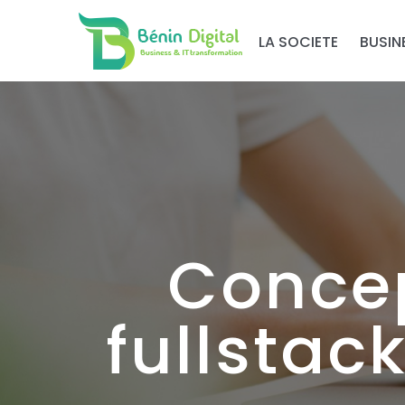
LA SOCIETE
BUSIN
Conce
fullstac