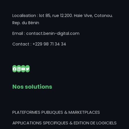
Localisation : lot 85, rue 12.200. Haie Vive, Cotonou.
Rep. du Bénin
Email : contact.benin-digital.com
Contact : +229 98 71 34 34
Facebook
LinkedIn
YouTube
Twitter
Nos solutions
PLATEFORMES PUBLIQUES & MARKETPLACES
APPLICATIONS SPECIFIQUES & EDITION DE LOGICIELS