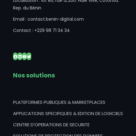
Localisation : lot 85, rue 12.200. Haie Vive, Cotonou.
Rep. du Bénin
Email : contact.benin-digital.com
Contact : +229 98 71 34 34
Facebook
LinkedIn
YouTube
Twitter
Nos solutions
PLATEFORMES PUBLIQUES & MARKETPLACES
APPLICATIONS SPECIFIQUES & EDITION DE LOGICIELS
CENTRE D’OPERATIONS DE SECURITE
SOLUTIONS DE PROTECTION DES DONNEES