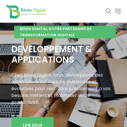
BENIN DIGITAL, VOTRE PARTENAIRE DE
TRANSFORMATION DIGITALE
DEVELOPPEMENT &
APPLICATIONS
Chez Bénin Digital, nous développons des
applications sur mesure, puissantes et
évolutives pour répondre précisément à vos
besoins métiers et maximiser votre
productivité.
Lire plus