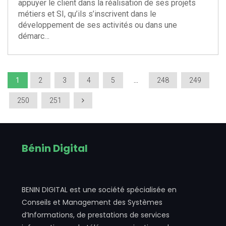
appuyer le client dans la réalisation de ses projets
métiers et SI, qu’ils s’inscrivent dans le
développement de ses activités ou dans une
démarc…
…
1
2
3
4
5
248
249
250
251
Bénin Digital
BENIN DIGITAL est une société spécialisée en
Conseils et Management des Systèmes
d’Informations, de prestations de services