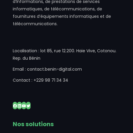
d’Informations, de prestations de services
informatiques, de télécommunications, de
fournitures d’équipements informatiques et de
télécommunications.
Localisation : lot 85, rue 12.200. Haie Vive, Cotonou.
Rep. du Bénin
Email : contact.benin-digital.com
Contact : +229 98 71 34 34
Facebook
LinkedIn
YouTube
Twitter
Nos solutions