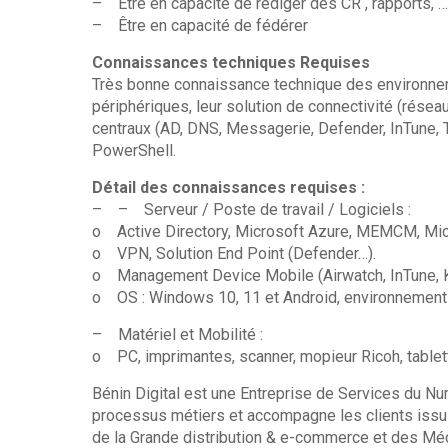
– Être en capacité de rédiger des CR , rapports, …
– Être en capacité de fédérer
Connaissances techniques Requises
Très bonne connaissance technique des environnemen
périphériques, leur solution de connectivité (réseau
centraux (AD, DNS, Messagerie, Defender, InTune
PowerShell.
Détail des connaissances requises :
– – Serveur / Poste de travail / Logiciels :
o Active Directory, Microsoft Azure, MEMCM, Mic
o VPN, Solution End Point (Defender…).
o Management Device Mobile (Airwatch, InTune, 
o OS : Windows 10, 11 et Android, environnemen
– Matériel et Mobilité :
o PC, imprimantes, scanner, mopieur Ricoh, tablet
Bénin Digital est une Entreprise de Services du Nu
processus métiers et accompagne les clients issus
de la Grande distribution & e-commerce et des Mé