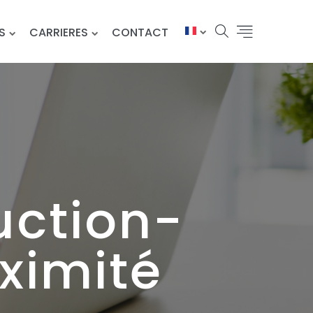
S
CARRIERES
CONTACT
uction-
ximité