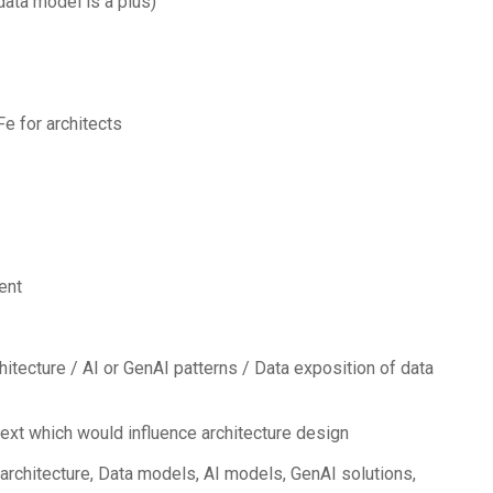
ata model is a plus)
e for architects
ent
hitecture / AI or GenAI patterns / Data exposition of data
ext which would influence architecture design
 architecture, Data models, AI models, GenAI solutions,