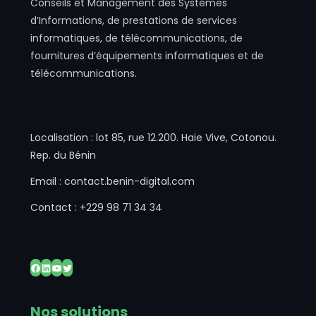
Conseils et Management des Systèmes
d’Informations, de prestations de services
informatiques, de télécommunications, de
fournitures d’équipements informatiques et de
télécommunications.
Localisation : lot 85, rue 12.200. Haie Vive, Cotonou.
Rep. du Bénin
Email : contact.benin-digital.com
Contact : +229 98 71 34 34
Facebook
LinkedIn
YouTube
Twitter
Nos solutions