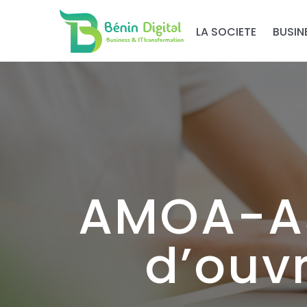
LA SOCIETE
BUSIN
AMOA-As
d’ouv