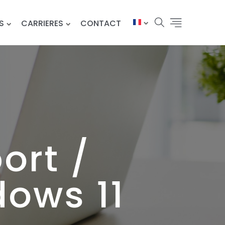
S
CARRIERES
CONTACT
ort /
ows 11