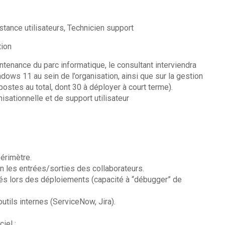
tance utilisateurs, Technicien support
tion
ntenance du parc informatique, le consultant interviendra
ows 11 au sein de l’organisation, ainsi que sur la gestion
postes au total, dont 30 à déployer à court terme).
sationnelle et de support utilisateur
érimètre.
on les entrées/sorties des collaborateurs.
és lors des déploiements (capacité à “débugger” de
tils internes (ServiceNow, Jira).
ciel :