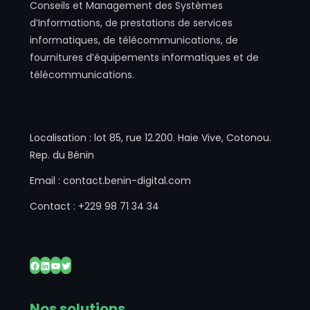
Conseils et Management des Systèmes
d’Informations, de prestations de services
informatiques, de télécommunications, de
fournitures d’équipements informatiques et de
télécommunications.
Localisation : lot 85, rue 12.200. Haie Vive, Cotonou.
Rep. du Bénin
Email : contact.benin-digital.com
Contact : +229 98 71 34 34
Facebook
LinkedIn
YouTube
Twitter
Nos solutions