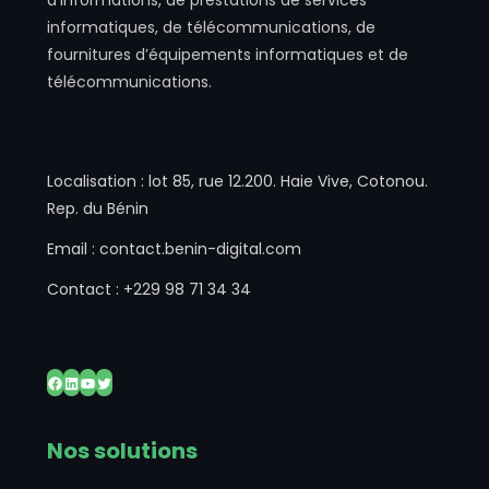
d’Informations, de prestations de services
informatiques, de télécommunications, de
fournitures d’équipements informatiques et de
télécommunications.
Localisation : lot 85, rue 12.200. Haie Vive, Cotonou.
Rep. du Bénin
Email : contact.benin-digital.com
Contact : +229 98 71 34 34
Facebook
LinkedIn
YouTube
Twitter
Nos solutions