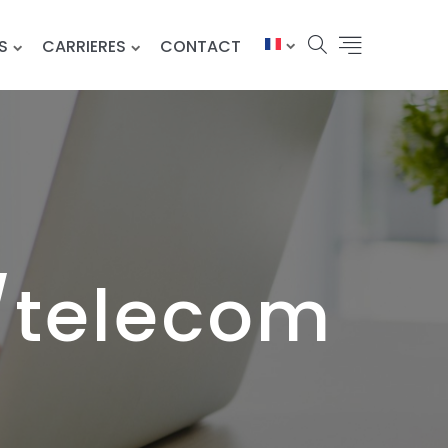
S
CARRIERES
CONTACT
/telecom