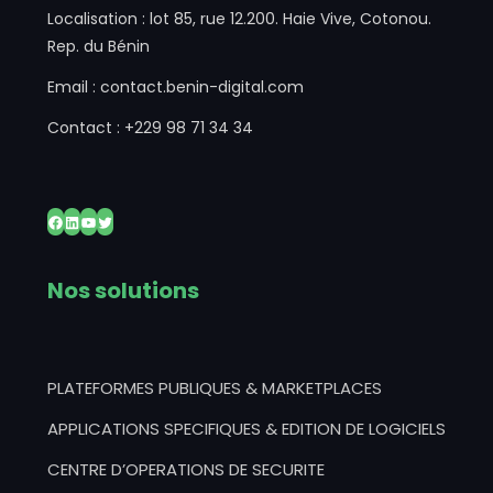
Localisation : lot 85, rue 12.200. Haie Vive, Cotonou.
Rep. du Bénin
Email : contact.benin-digital.com
Contact : +229 98 71 34 34
Facebook
LinkedIn
YouTube
Twitter
Nos solutions
PLATEFORMES PUBLIQUES & MARKETPLACES
APPLICATIONS SPECIFIQUES & EDITION DE LOGICIELS
CENTRE D’OPERATIONS DE SECURITE