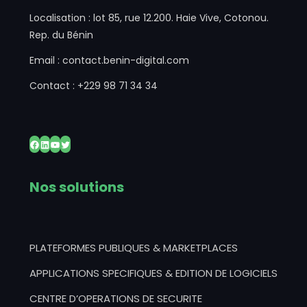
Localisation : lot 85, rue 12.200. Haie Vive, Cotonou.
Rep. du Bénin
Email : contact.benin-digital.com
Contact : +229 98 71 34 34
Facebook
LinkedIn
YouTube
Twitter
Nos solutions
PLATEFORMES PUBLIQUES & MARKETPLACES
APPLICATIONS SPECIFIQUES & EDITION DE LOGICIELS
CENTRE D’OPERATIONS DE SECURITE