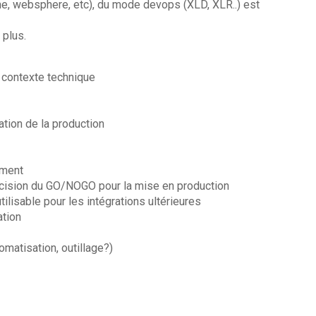
he, websphere, etc), du mode devops (XLD, XLR..) est
 plus.
 contexte technique
tion de la production
ement
décision du GO/NOGO pour la mise en production
tilisable pour les intégrations ultérieures
ation
omatisation, outillage?)