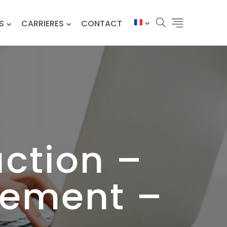
S
CARRIERES
CONTACT
ction –
cement –