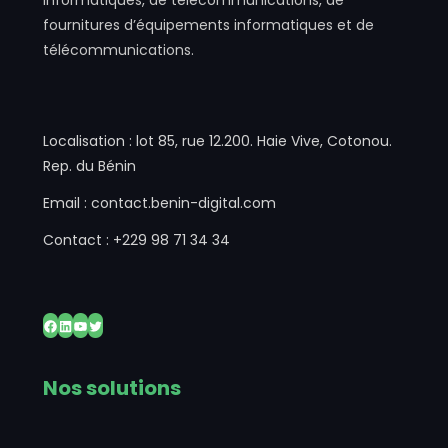
informatiques, de télécommunications, de
fournitures d’équipements informatiques et de
télécommunications.
Localisation : lot 85, rue 12.200. Haie Vive, Cotonou.
Rep. du Bénin
Email : contact.benin-digital.com
Contact : +229 98 71 34 34
Facebook
LinkedIn
YouTube
Twitter
Nos solutions