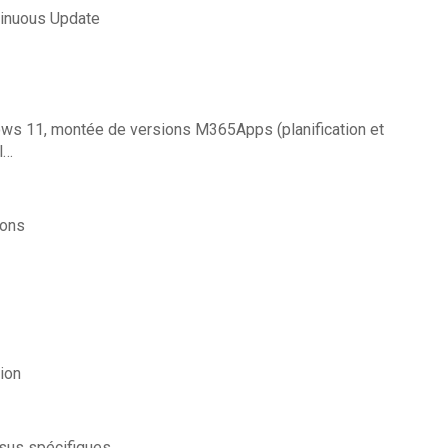
tinuous Update
ws 11, montée de versions M365Apps (planification et
l…
ions
ion
sus spécifiques