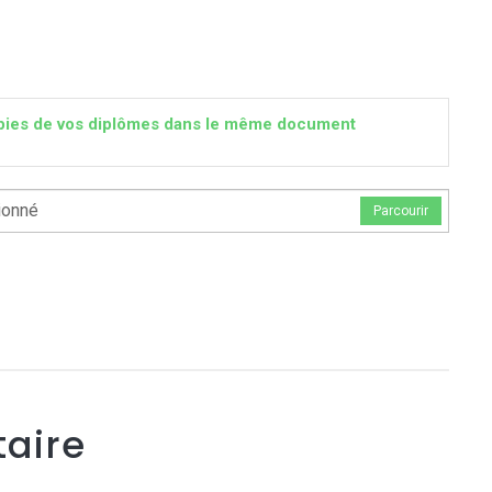
 copies de vos diplômes dans le même document
ionné
Parcourir
aire