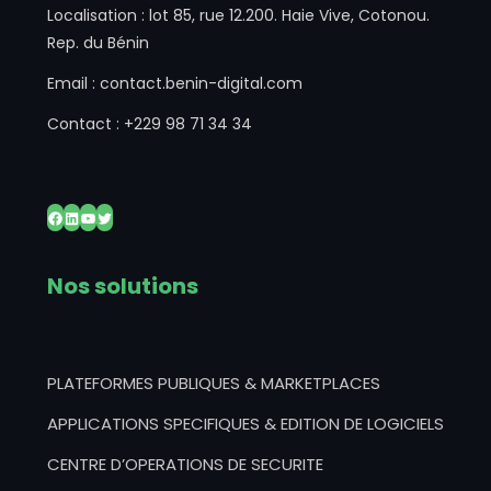
Localisation : lot 85, rue 12.200. Haie Vive, Cotonou.
Rep. du Bénin
Email : contact.benin-digital.com
Contact : +229 98 71 34 34
Facebook
LinkedIn
YouTube
Twitter
Nos solutions
PLATEFORMES PUBLIQUES & MARKETPLACES
APPLICATIONS SPECIFIQUES & EDITION DE LOGICIELS
CENTRE D’OPERATIONS DE SECURITE