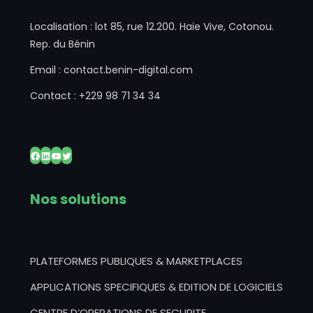
Localisation : lot 85, rue 12.200. Haie Vive, Cotonou.
Rep. du Bénin
Email : contact.benin-digital.com
Contact : +229 98 71 34 34
Facebook
LinkedIn
YouTube
Twitter
Nos solutions
PLATEFORMES PUBLIQUES & MARKETPLACES
APPLICATIONS SPECIFIQUES & EDITION DE LOGICIELS
CENTRE D’OPERATIONS DE SECURITE