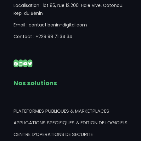
Localisation : lot 85, rue 12.200. Haie Vive, Cotonou.
Rep. du Bénin
Email : contact.benin-digital.com
Contact : +229 98 71 34 34
Facebook
LinkedIn
YouTube
Twitter
Nos solutions
PLATEFORMES PUBLIQUES & MARKETPLACES
APPLICATIONS SPECIFIQUES & EDITION DE LOGICIELS
CENTRE D’OPERATIONS DE SECURITE