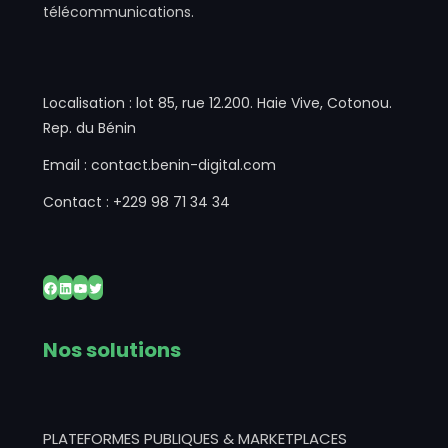
télécommunications.
Localisation : lot 85, rue 12.200. Haie Vive, Cotonou.
Rep. du Bénin
Email : contact.benin-digital.com
Contact : +229 98 71 34 34
Facebook
LinkedIn
YouTube
Twitter
Nos solutions
PLATEFORMES PUBLIQUES & MARKETPLACES