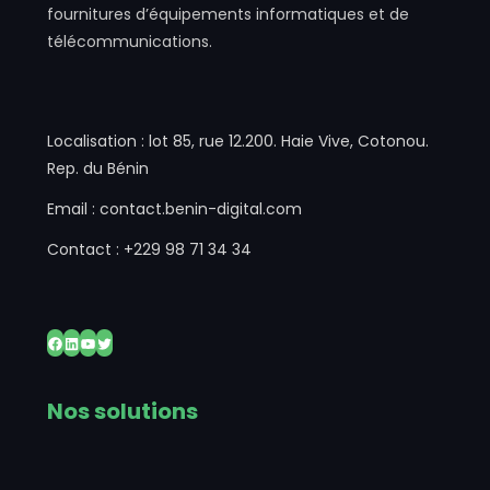
fournitures d’équipements informatiques et de
télécommunications.
Localisation : lot 85, rue 12.200. Haie Vive, Cotonou.
Rep. du Bénin
Email : contact.benin-digital.com
Contact : +229 98 71 34 34
Facebook
LinkedIn
YouTube
Twitter
Nos solutions