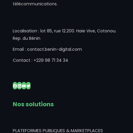
télécommunications.
Localisation : lot 85, rue 12.200. Haie Vive, Cotonou.
Rep. du Bénin
Email : contact.benin-digital.com
Contact : +229 98 71 34 34
Facebook
LinkedIn
YouTube
Twitter
Nos solutions
PLATEFORMES PUBLIQUES & MARKETPLACES