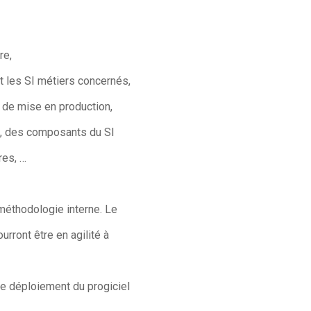
re,
t les SI métiers concernés,
t de mise en production,
s, des composants du SI
res, …
a méthodologie interne. Le
urront être en agilité à
de déploiement du progiciel