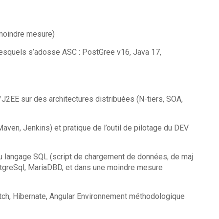
moindre mesure)
lesquels s’adosse ASC : PostGree v16, Java 17,
»
2EE sur des architectures distribuées (N-tiers, SOA,
AP)
aven, Jenkins) et pratique de l’outil de pilotage du DEV
u langage SQL (script de chargement de données, de maj
greSql, MariaDBD, et dans une moindre mesure
tch, Hibernate, Angular Environnement méthodologique