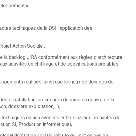
Conception et développement »
tectes techniques de la DSI : application des
 …
rojet Action Sociale :
 la backlog JIRA conformément aux règles d’architecture
 aux activités de chiffrage et de spécifications prélables
loppements réalisés, ainsi que les jeux de données de
des d’installation, procédures de mise en oeuvre de la
n, dossiers exploitation,…),
 techniques en lien avec les entités parties prenantes de
ation SI, Production informatique),
global de l’action sociale retraite qui met en oeuvre