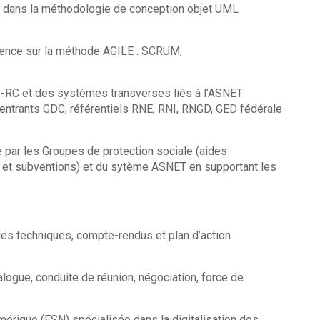
A, et dans la méthodologie de conception objet UML
e sur la méthode AGILE : SCRUM,
I-RC et des systèmes transverses liés à l’ASNET
entrants GDC, référentiels RNE, RNI, RNGD, GED fédérale
e par les Groupes de protection sociale (aides
ns et subventions) et du sytème ASNET en supportant les
PS
entaires
 guides techniques, compte-rendus et plan d’action
alogue, conduite de réunion, négociation, force de
mérique (ESN) spécialisée dans la digitalisation des