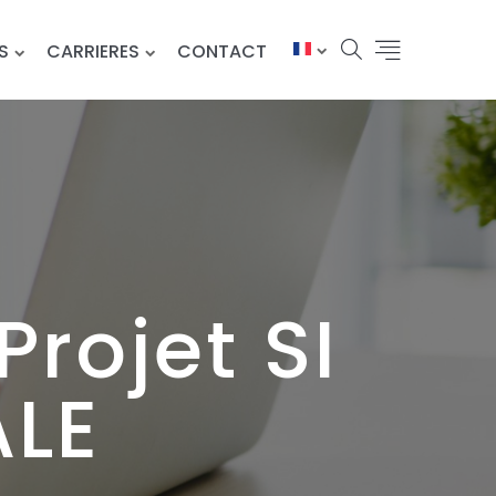
S
CARRIERES
CONTACT
rojet SI
ALE