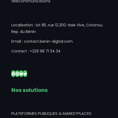
télécommunications.
Localisation : lot 85, rue 12.200. Haie Vive, Cotonou.
Rep. du Bénin
Email : contact.benin-digital.com
Contact : +229 98 71 34 34
Facebook
LinkedIn
YouTube
Twitter
Nos solutions
PLATEFORMES PUBLIQUES & MARKETPLACES