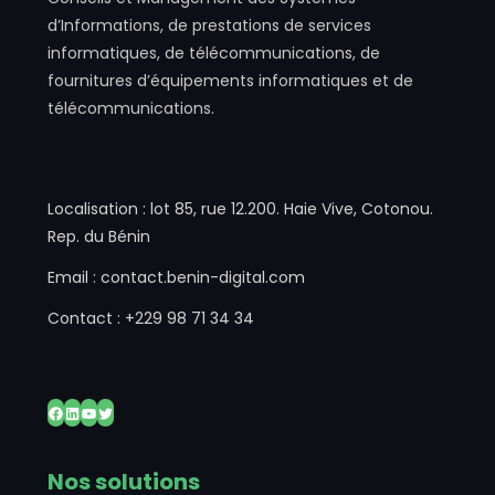
d’Informations, de prestations de services
informatiques, de télécommunications, de
fournitures d’équipements informatiques et de
télécommunications.
Localisation : lot 85, rue 12.200. Haie Vive, Cotonou.
Rep. du Bénin
Email : contact.benin-digital.com
Contact : +229 98 71 34 34
Facebook
LinkedIn
YouTube
Twitter
Nos solutions