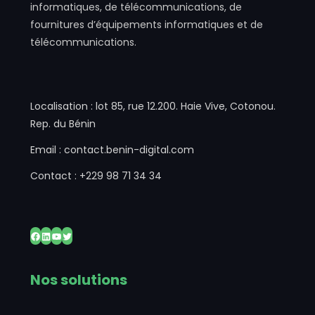
informatiques, de télécommunications, de
fournitures d’équipements informatiques et de
télécommunications.
Localisation : lot 85, rue 12.200. Haie Vive, Cotonou.
Rep. du Bénin
Email : contact.benin-digital.com
Contact : +229 98 71 34 34
Facebook
LinkedIn
YouTube
Twitter
Nos solutions