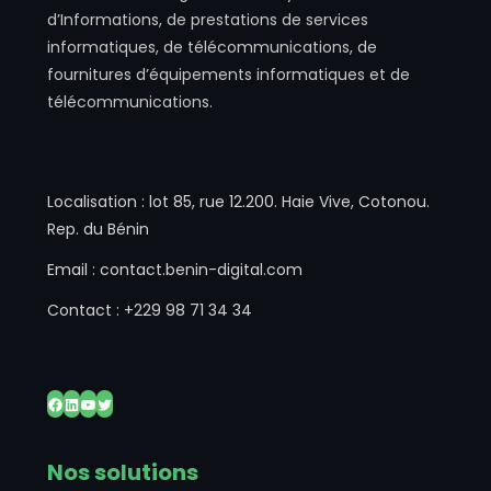
d’Informations, de prestations de services
informatiques, de télécommunications, de
fournitures d’équipements informatiques et de
télécommunications.
Localisation : lot 85, rue 12.200. Haie Vive, Cotonou.
Rep. du Bénin
Email : contact.benin-digital.com
Contact : +229 98 71 34 34
Facebook
LinkedIn
YouTube
Twitter
Nos solutions