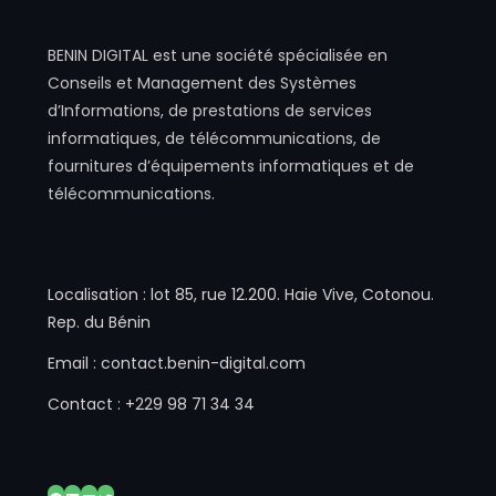
BENIN DIGITAL est une société spécialisée en
Conseils et Management des Systèmes
d’Informations, de prestations de services
informatiques, de télécommunications, de
fournitures d’équipements informatiques et de
télécommunications.
Localisation : lot 85, rue 12.200. Haie Vive, Cotonou.
Rep. du Bénin
Email : contact.benin-digital.com
Contact : +229 98 71 34 34
Facebook
LinkedIn
YouTube
Twitter