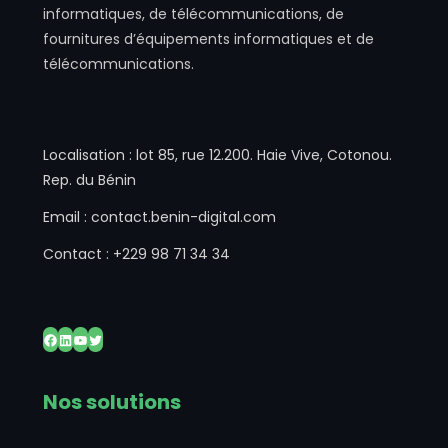
informatiques, de télécommunications, de
fournitures d’équipements informatiques et de
télécommunications.
Localisation : lot 85, rue 12.200. Haie Vive, Cotonou.
Rep. du Bénin
Email : contact.benin-digital.com
Contact : +229 98 71 34 34
Facebook
LinkedIn
YouTube
Twitter
Nos solutions