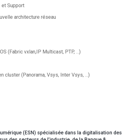
 et Support
uvelle architecture réseau
 (Fabric vxlan,IP Multicast, PTP, …)
n cluster (Panorama, Vsys, Inter Vsys, …)
Numérique (ESN) spécialisée dans la digitalisation des
us des secteurs de l’industrie, de la Banque &