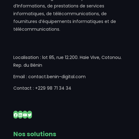
d’Informations, de prestations de services
informatiques, de télécommunications, de
fournitures d’équipements informatiques et de
télécommunications.
Localisation : lot 85, rue 12.200. Haie Vive, Cotonou.
Rep. du Bénin
Email : contact.benin-digital.com
Contact : +229 98 71 34 34
Facebook
LinkedIn
YouTube
Twitter
Nos solutions