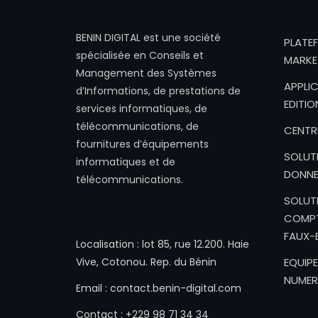
BENIN DIGITAL est une société
PLATE
spécialisée en Conseils et
MARKE
Management des Systèmes
APPLIC
d’Informations, de prestations de
EDITIO
services informatiques, de
télécommunications, de
CENTR
fournitures d’équipements
SOLUT
informatiques et de
DONNE
télécommunications.
SOLUT
COMPT
FAUX-B
Localisation : lot 85, rue 12.200. Haie
Vive, Cotonou. Rep. du Bénin
EQUIPE
NUMER
Email : contact.benin-digital.com
Contact : +229 98 71 34 34