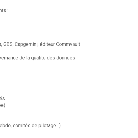
ts :
ns, GBS, Capgemini, éditeur Commvault
ernance de la qualité des données
gés
be)
hebdo, comités de pilotage…)