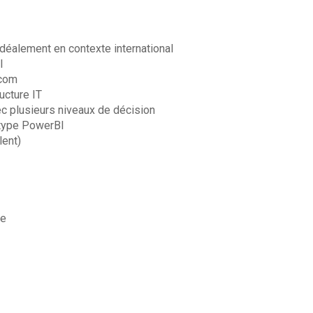
déalement en contexte international
l
.com
ucture IT
ec plusieurs niveaux de décision
 type PowerBI
ent)
re