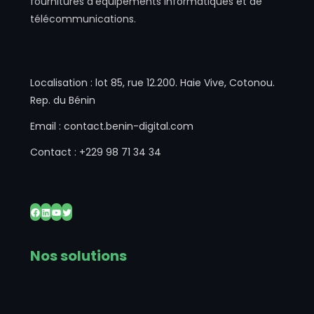
fournitures d’équipements informatiques et de
télécommunications.
Localisation : lot 85, rue 12.200. Haie Vive, Cotonou.
Rep. du Bénin
Email : contact.benin-digital.com
Contact : +229 98 71 34 34
Facebook
LinkedIn
YouTube
Twitter
Nos solutions