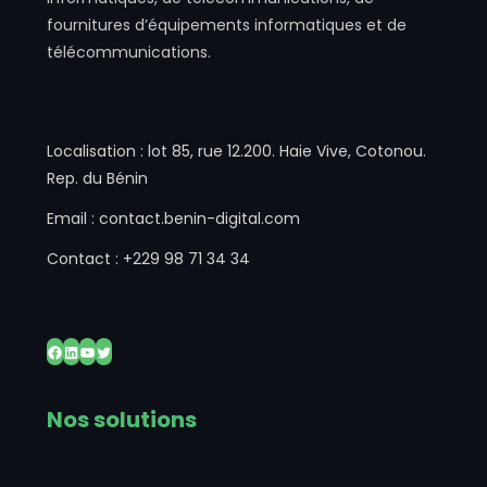
fournitures d’équipements informatiques et de
télécommunications.
Localisation : lot 85, rue 12.200. Haie Vive, Cotonou.
Rep. du Bénin
Email : contact.benin-digital.com
Contact : +229 98 71 34 34
Facebook
LinkedIn
YouTube
Twitter
Nos solutions