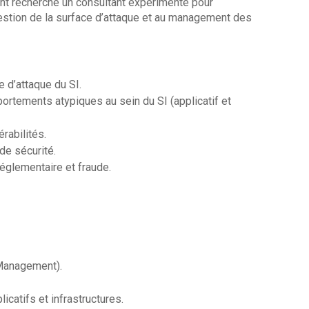
ent recherche un consultant expérimenté pour
gestion de la surface d’attaque et au management des
 d’attaque du SI.
portements atypiques au sein du SI (applicatif et
érabilités.
de sécurité.
réglementaire et fraude.
 Management).
catifs et infrastructures.