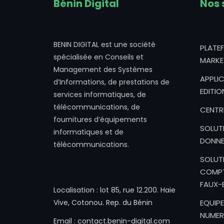
Bénin Digital
Nos 
BENIN DIGITAL est une société
PLATE
spécialisée en Conseils et
MARKE
Management des Systèmes
APPLIC
d’Informations, de prestations de
EDITIO
services informatiques, de
télécommunications, de
CENTR
fournitures d’équipements
SOLUT
informatiques et de
DONNE
télécommunications.
SOLUT
COMPT
FAUX-B
Localisation : lot 85, rue 12.200. Haie
Vive, Cotonou. Rep. du Bénin
EQUIPE
NUMER
Email : contact.benin-digital.com