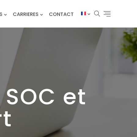
S
CARRIERES
CONTACT
 SOC et
t