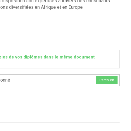
 à disposition son expertises à travers des consultants
ons diversifiées en Afrique et en Europe
 copies de vos diplômes dans le même document
ionné
Parcourir