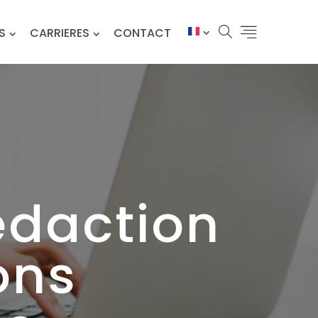
S
CARRIERES
CONTACT
édaction
ons