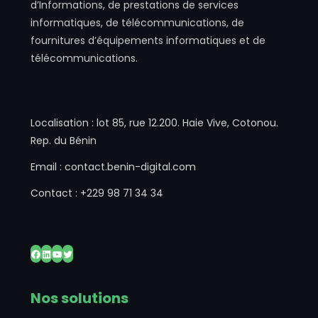
d’Informations, de prestations de services
informatiques, de télécommunications, de
fournitures d’équipements informatiques et de
télécommunications.
Localisation : lot 85, rue 12.200. Haie Vive, Cotonou.
Rep. du Bénin
Email : contact.benin-digital.com
Contact : +229 98 71 34 34
Facebook
LinkedIn
YouTube
Twitter
Nos solutions