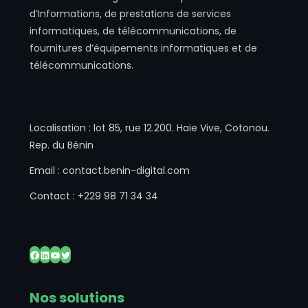
d’Informations, de prestations de services
informatiques, de télécommunications, de
fournitures d’équipements informatiques et de
télécommunications.
Localisation : lot 85, rue 12.200. Haie Vive, Cotonou.
Rep. du Bénin
Email : contact.benin-digital.com
Contact : +229 98 71 34 34
Facebook
LinkedIn
YouTube
Twitter
Nos solutions